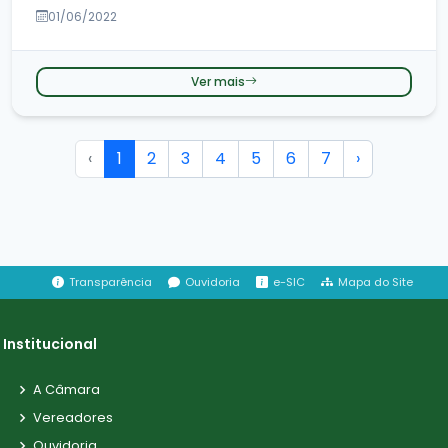
01/06/2022
Ver mais
‹
1
2
3
4
5
6
7
›
Transparência
Ouvidoria
e-SIC
Mapa do Site
Institucional
A Câmara
Vereadores
Ouvidoria