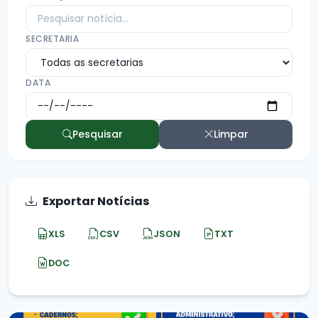
SECRETARIA
DATA
Pesquisar
Limpar
Exportar Notícias
XLS
CSV
JSON
TXT
DOC