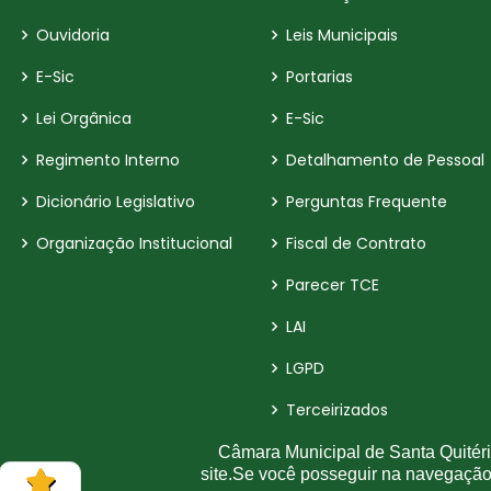
Ouvidoria
Leis Municipais
E-Sic
Portarias
Lei Orgânica
E-Sic
Regimento Interno
Detalhamento de Pessoal
Dicionário Legislativo
Perguntas Frequente
Organização Institucional
Fiscal de Contrato
Parecer TCE
LAI
LGPD
Terceirizados
Inidôneas
Câmara Municipal de Santa Quitéria
site.Se você posseguir na navegaçã