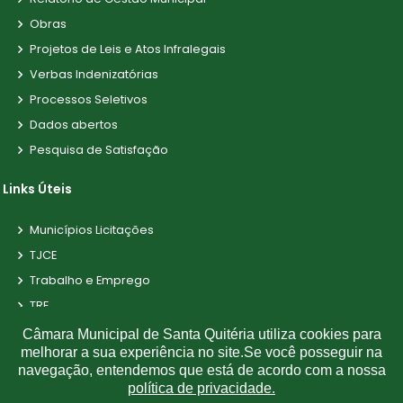
Obras
Projetos de Leis e Atos Infralegais
Verbas Indenizatórias
Processos Seletivos
Dados abertos
Pesquisa de Satisfação
Links Úteis
Municípios Licitações
TJCE
Trabalho e Emprego
TRE
TCE
Câmara Municipal de Santa Quitéria utiliza cookies para
melhorar a sua experiência no site.Se você posseguir na
navegação, entendemos que está de acordo com a nossa
política de privacidade.
©
2026
Plugwin Sistemas
. Todos os direitos reservados.