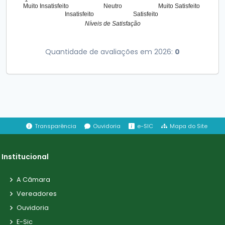
Muito Insatisfeito
Neutro
Muito Satisfeito
Insatisfeito
Satisfeito
Níveis de Satisfação
Quantidade de avaliações em 2026:
0
Transparência
Ouvidoria
e-SIC
Mapa do Site
Institucional
A Câmara
Vereadores
Ouvidoria
E-Sic