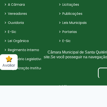
A Câmara
Licitações
Vereadores
Publicações
Ouvidoria
Leis Municipais
E-Sic
Portarias
Lei Orgânica
E-Sic
Regimento Interno
Detalhamento de Pessoal
Câmara Municipal de Santa Quitéria
site.Se você posseguir na navegaçã
Dicionário Legislativo
Perguntas Frequente
Avaliar
Organização Institucional
Fiscal de Contrato
Parecer TCE
LAI
LGPD
Terceirizados