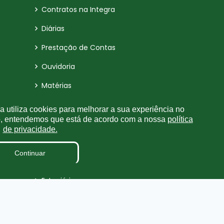
Contratos na Integra
Diárias
Prestação de Contas
Ouvidoria
Matérias
ContraCheque Online
 utiliza cookies para melhorar a sua experiência no
o, entendemos que está de acordo com a nossa
política
Convênio
de privacidade.
Obras Municipais
Continuar
Radar da Transparência
Estagiários
TV CÂMARA
Plano Estratégico Institucional