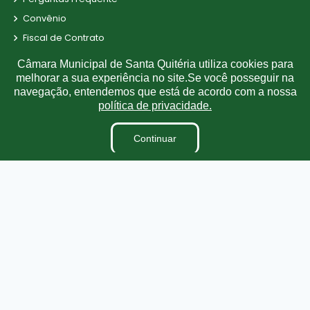
Convênio
Fiscal de Contrato
Obras Municipais
Câmara Municipal de Santa Quitéria utiliza cookies para
Parecer TCE
melhorar a sua experiência no site.Se você posseguir na
navegação, entendemos que está de acordo com a nossa
Radar da Transparência
política de privacidade.
LAI
Estagiários
Continuar
LGPD
TV CÂMARA
Terceirizados
Plano Estratégico Institucional
Inidôneas
Relatório de Gestão Municipal
Obras
Projetos de Leis e Atos Infralegais
Verbas Indenizatórias