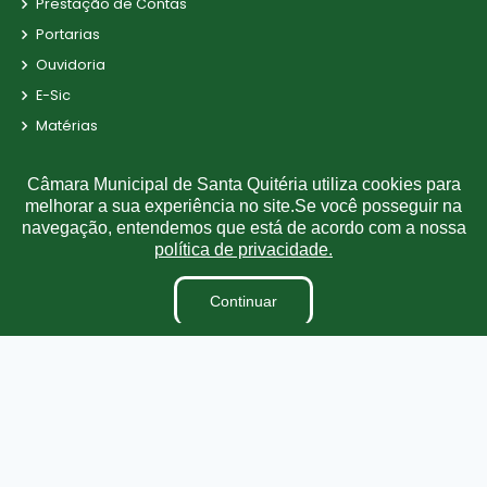
Prestação de Contas
Portarias
Ouvidoria
E-Sic
Matérias
Detalhamento de Pessoal
Câmara Municipal de Santa Quitéria utiliza cookies para
ContraCheque Online
melhorar a sua experiência no site.Se você posseguir na
Perguntas Frequente
navegação, entendemos que está de acordo com a nossa
Convênio
política de privacidade.
Fiscal de Contrato
Continuar
Obras Municipais
Parecer TCE
Radar da Transparência
LAI
Estagiários
LGPD