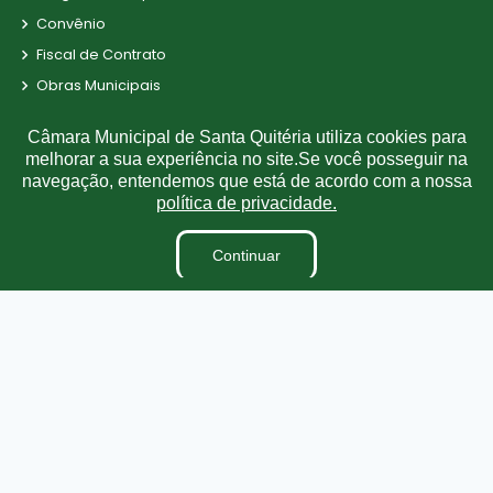
Convênio
Fiscal de Contrato
Obras Municipais
Parecer TCE
Câmara Municipal de Santa Quitéria utiliza cookies para
Radar da Transparência
melhorar a sua experiência no site.Se você posseguir na
LAI
navegação, entendemos que está de acordo com a nossa
política de privacidade.
Estagiários
LGPD
Continuar
TV CÂMARA
Terceirizados
Plano Estratégico Institucional
Inidôneas
Relatório de Gestão Municipal
Obras
Projetos de Leis e Atos Infralegais
Verbas Indenizatórias