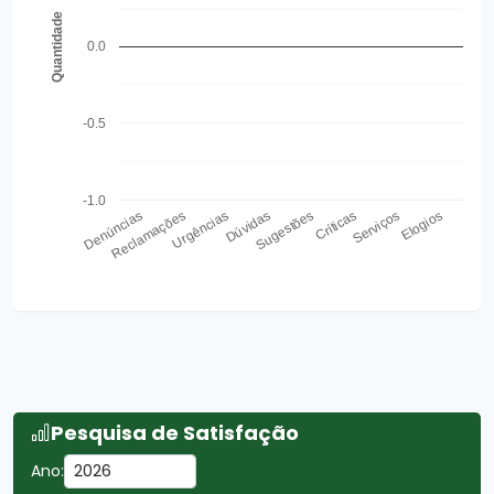
Quantidade
0.0
-0.5
-1.0
Denúncias
Reclamações
Urgências
Dúvidas
Sugestões
Críticas
Serviços
Elogios
Pesquisa de Satisfação
Ano: