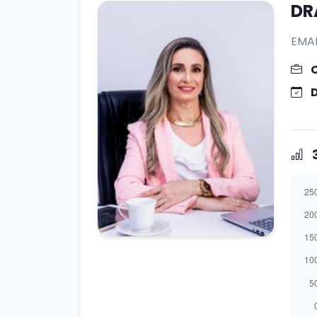
DR
EMA
3