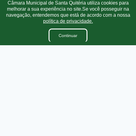
Câmara Municipal de Santa Quitéria utiliza cookies para
Terceirizados
melhorar a sua experiência no site.Se você posseguir na
navegação, entendemos que está de acordo com a nossa
Plano Estratégico Institucional
política de privacidade.
Inidôneas
Relatório de Gestão Municipal
Continuar
Obras
Projetos de Leis e Atos Infralegais
Verbas Indenizatórias
Processos Seletivos
Dados abertos
Pesquisa de Satisfação
Links Úteis
Municípios Licitações
TJCE
Trabalho e Emprego