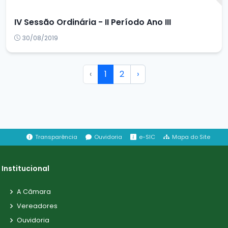
IV Sessão Ordinária - II Período Ano III
30/08/2019
‹
1
2
›
Transparência
Ouvidoria
e-SIC
Mapa do Site
Institucional
A Câmara
Vereadores
Ouvidoria