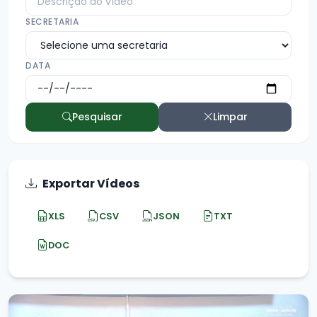
SECRETARIA
DATA
Pesquisar
Limpar
Exportar Vídeos
XLS
CSV
JSON
TXT
DOC