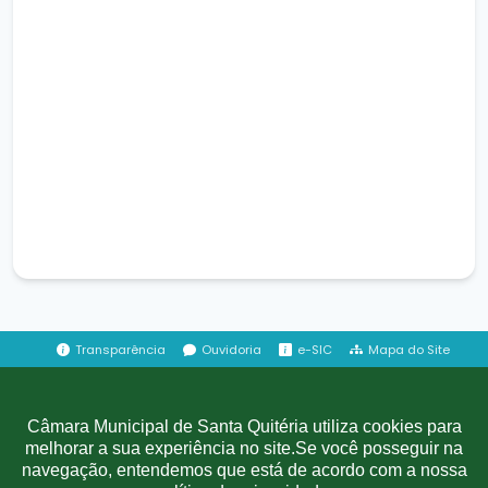
Transparência
Ouvidoria
e-SIC
Mapa do Site
Institucional
Câmara Municipal de Santa Quitéria utiliza cookies para
melhorar a sua experiência no site.Se você posseguir na
A Câmara
navegação, entendemos que está de acordo com a nossa