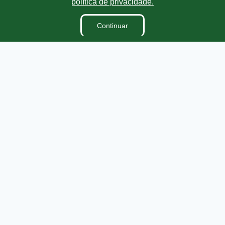
política de privacidade.
Vereadores
Ouvidoria
Continuar
E-Sic
Lei Orgânica
Regimento Interno
Dicionário Legislativo
Organização Institucional
Acesso à Informação
Licitações
Contratos na Integra
Publicações
Diárias
Leis Municipais
Prestação de Contas
Portarias