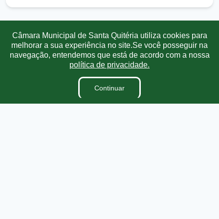
Câmara Municipal de Santa Quitéria utiliza cookies para
Transparência
Ouvidoria
e-SIC
Mapa do Site
melhorar a sua experiência no site.Se você posseguir na
navegação, entendemos que está de acordo com a nossa
política de privacidade.
Institucional
Continuar
A Câmara
Vereadores
Ouvidoria
E-Sic
Lei Orgânica
Regimento Interno
Dicionário Legislativo
Organização Institucional
Acesso à Informação