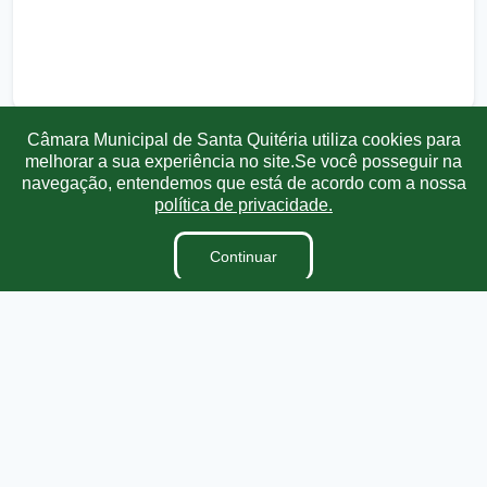
Câmara Municipal de Santa Quitéria utiliza cookies para
melhorar a sua experiência no site.Se você posseguir na
navegação, entendemos que está de acordo com a nossa
Transparência
Ouvidoria
e-SIC
Mapa do Site
política de privacidade.
Institucional
Continuar
A Câmara
Vereadores
Ouvidoria
E-Sic
Lei Orgânica
Regimento Interno
Dicionário Legislativo