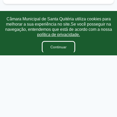
Câmara Municipal de Santa Quitéria utiliza cookies para
Transparência
Ouvidoria
e-SIC
Mapa do Site
melhorar a sua experiência no site.Se você posseguir na
navegação, entendemos que está de acordo com a nossa
política de privacidade.
Institucional
Continuar
A Câmara
Vereadores
Ouvidoria
E-Sic
Lei Orgânica
Regimento Interno
Dicionário Legislativo
Organização Institucional
Acesso à Informação