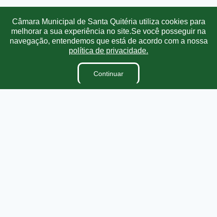
Transparência
Ouvidoria
e-SIC
Mapa do Site
Câmara Municipal de Santa Quitéria utiliza cookies para
melhorar a sua experiência no site.Se você posseguir na
navegação, entendemos que está de acordo com a nossa
Institucional
política de privacidade.
A Câmara
Continuar
Vereadores
Ouvidoria
E-Sic
Lei Orgânica
Regimento Interno
Dicionário Legislativo
Organização Institucional
Acesso à Informação
Licitações