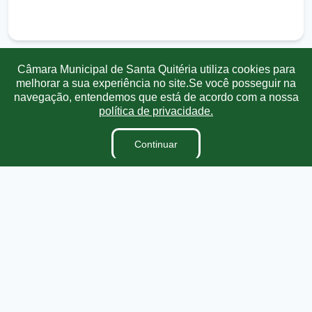
Câmara Municipal de Santa Quitéria utiliza cookies para
melhorar a sua experiência no site.Se você posseguir na
Transparência
Ouvidoria
e-SIC
Mapa do Site
navegação, entendemos que está de acordo com a nossa
política de privacidade.
Institucional
Continuar
A Câmara
Vereadores
Ouvidoria
E-Sic
Lei Orgânica
Regimento Interno
Dicionário Legislativo
Organização Institucional