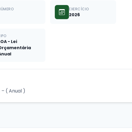
NÚMERO
EXERCÍCIO
2026
TIPO
LOA - Lei
Orçamentária
Anual
– ( Anual )