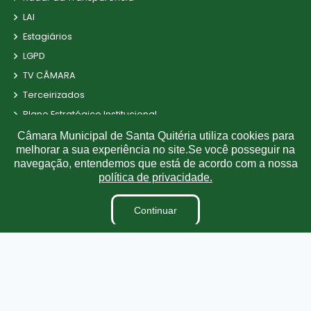
LAI
Estagiários
LGPD
TV CÂMARA
Terceirizados
Plano Estratégico Institucional
Inidôneas
Câmara Municipal de Santa Quitéria utiliza cookies para
melhorar a sua experiência no site.Se você posseguir na
Relatório de Gestão Municipal
navegação, entendemos que está de acordo com a nossa
Obras
política de privacidade.
Projetos de Leis e Atos Infralegais
Continuar
Verbas Indenizatórias
Processos Seletivos
Dados abertos
Pesquisa de Satisfação
Links Úteis