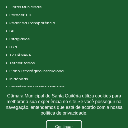
Obras Municipais
Parecer TCE
Radar da Transparência
LAI
Estagiários
LGPD
TV CÂMARA
Terceirizados
Plano Estratégico Institucional
Inidôneas
Relatório de Gestão Municipal
Obras
Câmara Municipal de Santa Quitéria utiliza cookies para
melhorar a sua experiência no site.Se você posseguir na
Projetos de Leis e Atos Infralegais
navegação, entendemos que está de acordo com a nossa
Verbas Indenizatórias
política de privacidade.
Processos Seletivos
Continuar
Dados abertos