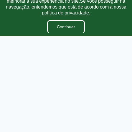
melhorar a sua experiência no site.Se você posseguir na
navegação, entendemos que está de acordo com a nossa
política de privacidade.
A Câmara
Vereadores
Continuar
Ouvidoria
E-Sic
Lei Orgânica
Regimento Interno
Dicionário Legislativo
Organização Institucional
Acesso à Informação
Licitações
Contratos na Integra
Publicações
Diárias
Leis Municipais