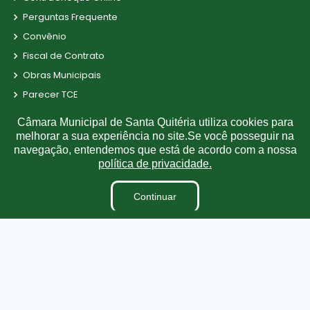
Perguntas Frequente
Convênio
Fiscal de Contrato
Obras Municipais
Parecer TCE
Radar da Transparência
Câmara Municipal de Santa Quitéria utiliza cookies para
LAI
melhorar a sua experiência no site.Se você posseguir na
navegação, entendemos que está de acordo com a nossa
Estagiários
política de privacidade.
LGPD
TV CÂMARA
Continuar
Terceirizados
Plano Estratégico Institucional
Inidôneas
Relatório de Gestão Municipal
Obras
Projetos de Leis e Atos Infralegais